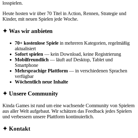
losspielen.
Heute hosten wir über 70 Titel in Action, Rennen, Strategie und
Kinder, mit neuen Spielen jede Woche.
✦
Was wir anbieten
70+ kostenlose Spiele
in mehreren Kategorien, regelmäßig
aktualisiert
Sofort spielen
— kein Download, keine Registrierung
Mobilfreundlich
— läuft auf Desktop, Tablet und
Smartphone
Mehrsprachige Plattform
— in verschiedenen Sprachen
verfügbar
Wöchentlich neue Inhalte
✦
Unsere Community
Kinda Games ist rund um eine wachsende Community von Spielern
aus aller Welt aufgebaut. Wir schätzen das Feedback jedes Spielers
und verbessern unsere Plattform kontinuierlich.
✦
Kontakt